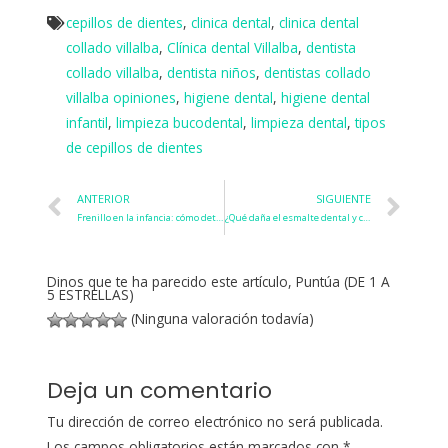
cepillos de dientes
,
clinica dental
,
clinica dental
collado villalba
,
Clínica dental Villalba
,
dentista
collado villalba
,
dentista niños
,
dentistas collado
villalba opiniones
,
higiene dental
,
higiene dental
infantil
,
limpieza bucodental
,
limpieza dental
,
tipos
de cepillos de dientes
ANTERIOR
SIGUIENTE
Frenillo en la infancia: cómo detectarlo y cuándo acudir al dentista
¿Qué daña el esmalte dental y cómo protegerlo a largo plazo?
Dinos que te ha parecido este artículo, Puntúa (DE 1 A
5 ESTRELLAS)
(Ninguna valoración todavía)
Deja un comentario
Tu dirección de correo electrónico no será publicada.
Los campos obligatorios están marcados con
*