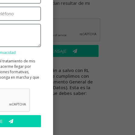
en marcha y que puedan resultar de mi
interés.
ENVIAR MENSAJE
privacidad
l tratamiento de mis
acerme llegar por
Tus datos están a salvo con RL
iones formativas,
DENTAL ya que cumplimos con
o ponga en marcha y que
el RGPD (Reglamento General de
Protección de Datos). Esta es la
información que debes saber:
E