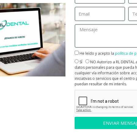
 Otros síntomas comunes al dolor orofacial son los siguientes:
 de dientes y cabeza: ¿a qué
ebe?
rome de boca ardiente.
He leído y acepto la
política de 
tornos músculo-masticatorios.
SÍ
NO Autorizo a RL DENTAL a
tornos de la articulación temporomandibular.
datos personales para que pueda h
res de cabeza y
migrañas
.
cualquier vía información sobre acc
iniciativas o servicios que el centr
rmedad periodontal
puedan resultar de mi interés.
rome de boca seca o xerostomía
rmedades sistémicas.
sten tres tipos de dolor orofacial en función de su origen: el
oso,
que puede ser causado por el consumo de alcohol, tabaco,
ENVIAR MENSAJ
por prótesis. En este primer tipo, el lugar de la lesión y donde
 el estímulo coinciden. Puede encontrarse en la mucosa oral o en