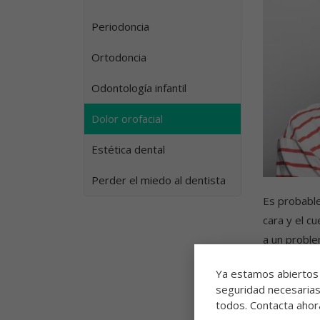
Periodoncia
Ortodoncia
Odontología infantil
Dolor orofacial
Estética dental
Perder el miedo al dentista
Es probable
cara y el c
a un proble
dentales, s
Ya estamos abiertos
seguridad necesarias 
Este tipo d
todos. Contacta ahora
síntomas qu