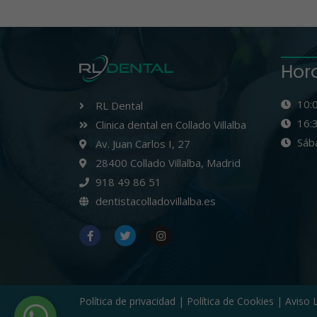
Hor
10:
RL Dental
16:
Clinica dental en Collado Villalba
Sáb
Av. Juan Carlos I, 27
28400 Collado Villalba, Madrid
918 49 86 51
dentistacolladovillalba.es
Política de privacidad
|
Política de Cookies
|
Aviso 