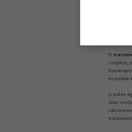
la
encía.
Ot
aparición de
músculos de
mandibular.
lesiones art
El
tratamie
complejo, p
fisioterape
es posible 
Si sufres a
dolor orofa
valoraremo
tratamiento