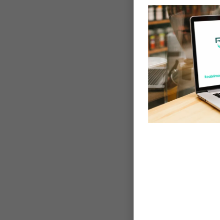
sensitivos.
Dolor
se d
Sínd
Tras
Tras
Dolo
Enfe
Sínd
Enfe
Además, exi
dolor muc
fármacos o 
tiene lugar