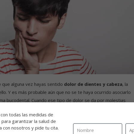
 que alguna vez hayas sentido
dolor de dientes y cabeza
, la
uello. Y es más probable aún que no se te haya ocurrido asociarlo
ma bucodental. Cuando ese tipo de dolor se da por molestias
e trata del llamado
dolor orofacial.
 con todas las medidas de
para garantizar la salud de
e dolor suele ser confundido con rinosinusitis, ya que uno de los
 con nosotros y pide tu cita.
e se presentan es el dolor nasal por la irritación de los nervios