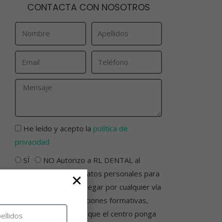
CONTACTA CON NOSOTROS
He leído y acepto la
política de
privacidad
SÍ
NO Autorizo a RL DENTAL al
tratamiento de mis datos personales para
que pueda hacerme llegar por cualquier vía
información sobre acciones formativas,
iniciativas o servicios que el centro ponga