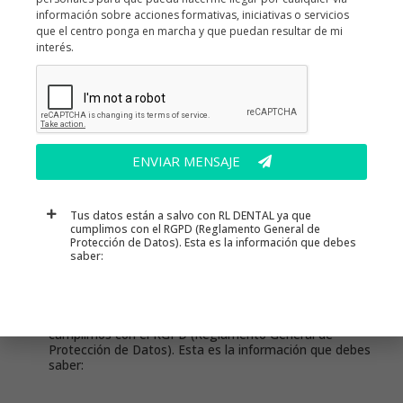
información sobre acciones formativas, iniciativas o servicios
que el centro ponga en marcha y que puedan resultar de mi
interés.
He leído y acepto la
política de privacidad
SÍ
NO Autorizo a RL DENTAL al tratamiento de mis datos
personales para que pueda hacerme llegar por cualquier vía
información sobre acciones formativas, iniciativas o servicios que
el centro ponga en marcha y que puedan resultar de mi interés.
ENVIAR MENSAJE
Tus datos están a salvo con RL DENTAL ya que
cumplimos con el RGPD (Reglamento General de
Protección de Datos). Esta es la información que debes
saber:
ENVIAR MENSAJE
Tus datos están a salvo con RL DENTAL ya que
cumplimos con el RGPD (Reglamento General de
Protección de Datos). Esta es la información que debes
saber: